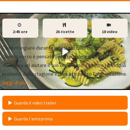
2:45 ore
26 ricette
18 video
Cosa mangiare durante i mesi più caldi dell'anno?
Questo corso è pensato per rispondere a questa
domanda ed aiutare il tuo organismo a gestire i principali
problemi della stagione estiva attraverso l'alimentazione.
leggi di più »
Guarda il video trailer
Guarda l'anteprima