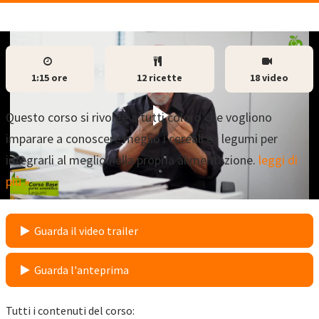
1:15 ore
12 ricette
18 video
Questo corso si rivolge a tutti coloro che vogliono
imparare a conoscere meglio i cereali e i legumi per
integrarli al meglio nella propria alimentazione.
leggi di
più »
Guarda il video trailer
Guarda l'anteprima
Tutti i contenuti del corso: