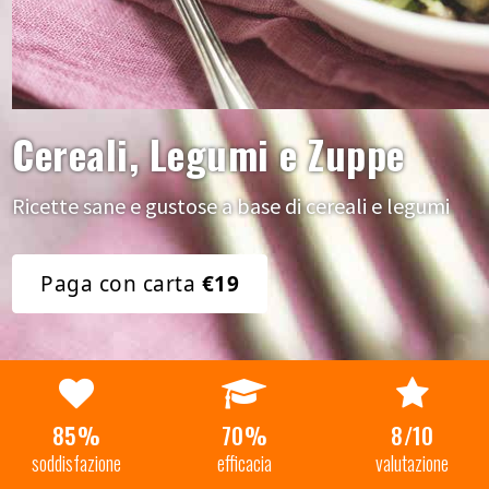
Cereali, Legumi e Zuppe
Ricette sane e gustose a base di cereali e legumi
Paga con carta
€19
85%
70%
8/10
soddisfazione
efficacia
valutazione