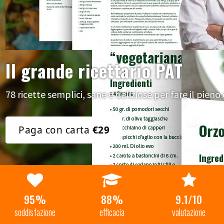
Il grande ricettario PAT
78 ricette semplici, sane e deliziose per fare il pieno
Paga con carta
€29
95%
88%
9.1/10
soddisfazione
efficacia
valutazione