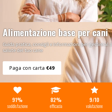
Alimentazione base per cani
Guida pratica, consigli e informazioni per gestire al
salute del tuo cane
Paga con carta
€49
91%
82%
9/10
soddisfazione
efficacia
valutazione