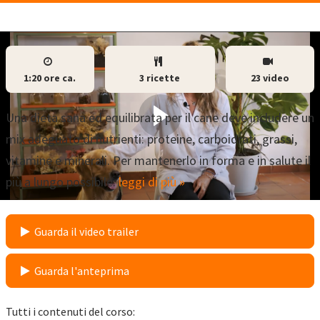
1:20 ore ca.
3 ricette
23 video
Una dieta sana ed equilibrata per il cane deve includere un
mix adeguato di nutrienti: proteine, carboidrati, grassi,
vitamine e minerali. Per mantenerlo in forma e in salute il
più a lungo possibile.
leggi di più »
Guarda il video trailer
Guarda l'anteprima
Tutti i contenuti del corso: