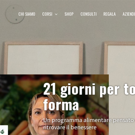
CHI SIAMO
CORSI
SHOP
CONSULTI
REGALA
AZIEND
21 giorni per t
forma
Un programma alimentare pensato e 
ritrovare il benessere