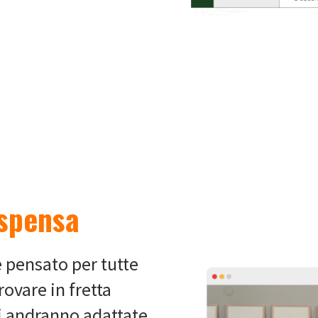
ispensa
è pensato per tutte
ovare in fretta
i andranno adattate