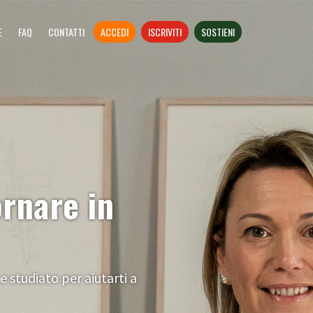
E
FAQ
CONTATTI
ACCEDI
ISCRIVITI
SOSTIENI
ornare in
studiato per aiutarti a