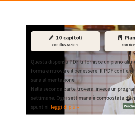
10 capitoli
Pian
con illustrazioni
con rice
Questa dispensa PDF ti fornisce un piano alimen
forma e ritrovare il benessere. Il PDF contiene
sana alimentazione.
Nella seconda parte troverai invece un program
settimane. Ogni settimana è compostata da ric
spuntini.
leggi di più »