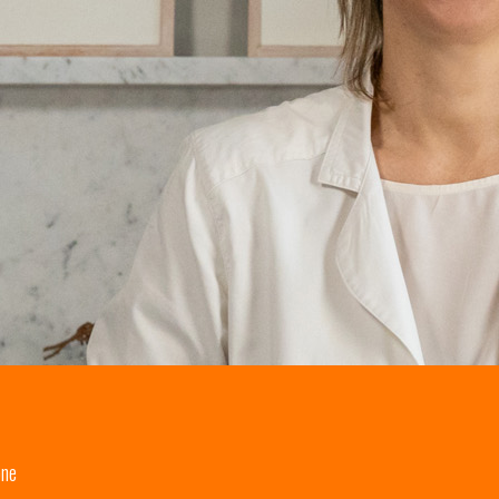
0
one