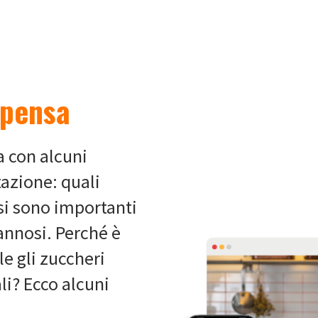
spensa
a con alcuni
tazione: quali
ssi sono importanti
annosi. Perché è
le gli zuccheri
ali? Ecco alcuni