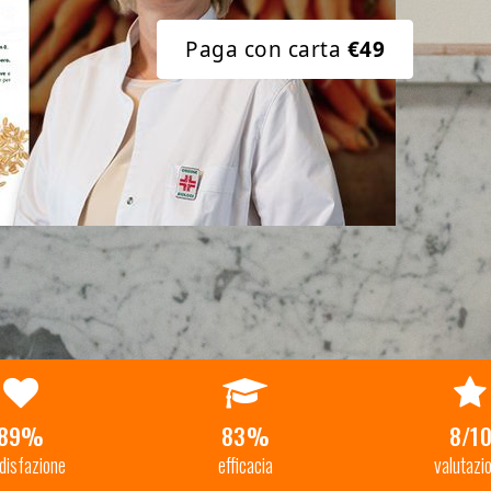
Paga con carta
€49
89%
83%
8/1
disfazione
efficacia
valutazi