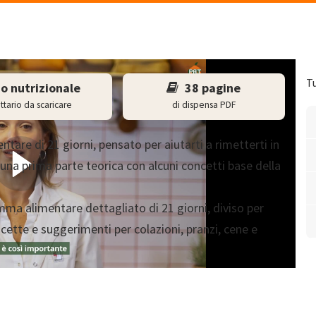
Tu
o nutrizionale
38 pagine
ttario da scaricare
di dispensa PDF
tare di 21 giorni, pensato per aiutarti a rimetterti in
 una prima parte teorica con alcuni concetti base della
ma alimentare dettagliato di 21 giorni, diviso per
ette e suggerimenti per colazioni, pranzi, cene e