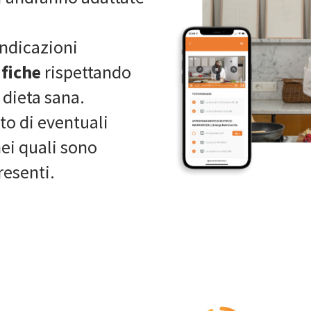
 indicazioni
ifiche
rispettando
 dieta sana.
o di eventuali
nei quali sono
resenti.